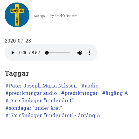
Pater
Joseph
6 år ago
By
Katolsk Horisont
Maria
Nilsson.
2020-07-28
Predikan
den
26
juli
Taggar
2020.
Pater Joseph Maria Nilsson
audio
Guds
predikningar audio
predikningar
årgång A
17:e söndagen "under året"
vänskap
söndagar "under året"
är
17:e söndagen "under året" - årgång A
den
stora