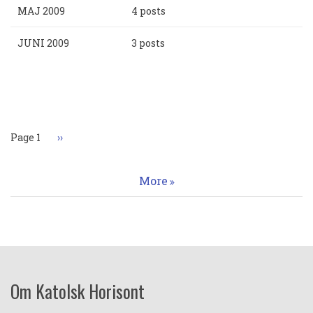
MAJ 2009
4 posts
JUNI 2009
3 posts
Paginering
Page 1
Nästa
››
sida
More
Om Katolsk Horisont