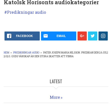
Katolsk Horisonts audiokategorier
skatten
att
Predikningar audio
finna
FACEBOOK
EMAIL
HEM
»
PREDIKNINGAR AUDIO
»
PATER JOSEPH MARIA NILSSON. PREDIKAN DEN 26 JULI
2020. GUDS VÄNSKAP ÄR DEN STORA SKATTEN ATT FINNA
LÄNKSTIG
LATEST
More