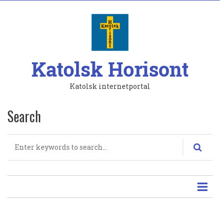
Hoppa
till
huvudinnehåll
Katolsk Horisont
Katolsk internetportal
Search
Search