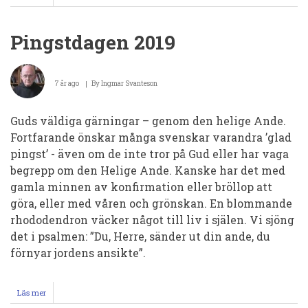
Predikan
Pingstdagen
2022
Pingstdagen 2019
7 år ago
By
Ingmar Svanteson
Guds väldiga gärningar – genom den helige Ande.
Fortfarande önskar många svenskar varandra ’glad
pingst’ - även om de inte tror på Gud eller har vaga
begrepp om den Helige Ande. Kanske har det med
gamla minnen av konfirmation eller bröllop att
göra, eller med våren och grönskan. En blom­man­­de
rhododend­ron väcker nå­got till liv i själen. Vi sjöng
det i psalmen: ”Du, Herre, sänder ut din an­de, du
förnyar jordens ansikte”.
Läs mer
om
Pingstdagen