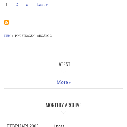
juni
Nuvarande
1
Sida
2
Nästa
››
Sista
Last »
2019.
sida
sida
sidan
Kom,
Helige
Ande!
HEM
»
PINGSTDAGEN - ÅRGÅNG C
LÄNKSTIG
LATEST
More
MONTHLY ARCHIVE
FEBRUARI 2003
1 post