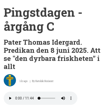
Pingstdagen -
årgång C
Pater Thomas Idergard.
Predikan den 8 juni 2025. Att
se "den dyrbara friskheten” i
allt
1 år ago
By
Katolsk Horisont