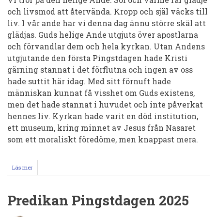
och livsmod att återvända. Kropp och själ väcks till
liv. I vår ande har vi denna dag ännu större skäl att
glädjas. Guds helige Ande utgjuts över apostlarna
och förvandlar dem och hela kyrkan. Utan Andens
utgjutande den första Pingstdagen hade Kristi
gärning stannat i det förflutna och ingen av oss
hade suttit här idag. Med sitt förnuft hade
människan kunnat få visshet om Guds existens,
men det hade stannat i huvudet och inte påverkat
hennes liv. Kyrkan hade varit en död institution,
ett museum, kring minnet av Jesus från Nasaret
som ett moraliskt föredöme, men knappast mera.
Läs mer
om
Predikan
Pingstdagen
2025
Predikan Pingstdagen 2025