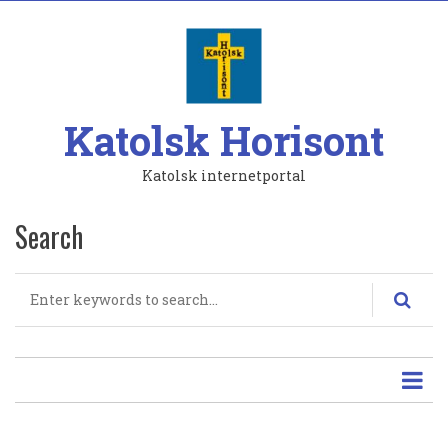
Hoppa
till
huvudinnehåll
Katolsk Horisont
Katolsk internetportal
Search
Search