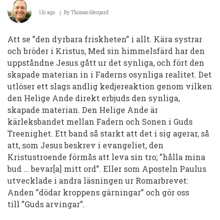
1 år ago
By
Thomas Idergard
Att se ”den dyrbara friskheten” i allt. Kära systrar
och bröder i Kristus, Med sin himmelsfärd har den
uppståndne Jesus gått ur det synliga, och fört den
skapade materian in i Faderns osynliga realitet. Det
utlöser ett slags andlig kedjereaktion genom vilken
den Helige Ande direkt erbjuds den synliga,
skapade materian. Den Helige Ande är
kärleksbandet mellan Fadern och Sonen i Guds
Treenighet. Ett band så starkt att det i sig agerar, så
att, som Jesus beskrev i evangeliet, den
Kristustroende förmås att leva sin tro; ”hålla mina
bud … bevar[a] mitt ord”. Eller som Aposteln Paulus
utvecklade i andra läsningen ur Romarbrevet:
Anden ”dödar kroppens gärningar” och gör oss
till ”Guds arvingar”.