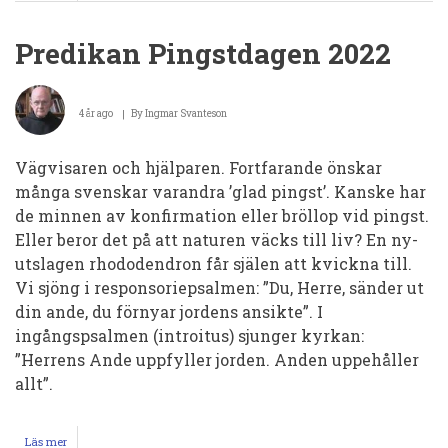
Predikan
Pingstdagen
2022
Predikan Pingstdagen 2022
4 år ago
By
Ingmar Svanteson
Vägvisaren och hjälparen. Fortfarande önskar
många svenskar varandra ’glad pingst’. Kanske har
de min­nen av konfirmation eller bröl­lop vid pingst.
Eller beror det på att naturen väcks till liv? En ny­
ut­sla­gen rho­­dodend­ron får själen att kvickna till.
Vi sjöng i responsoriepsal­men: ”Du, Herre, sänder ut
din an­de, du förnyar jordens ansikte”. I
ingångspsalmen (introi­tus) sjunger kyrkan:
”Herrens Ande uppfyller jorden. Anden uppe­hål­ler
allt”.
Läs mer
om