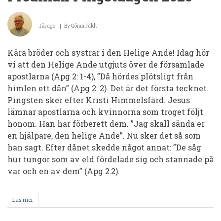
Predikan
den
8
1 år ago
By
Göran Fäldt
juni
2025.
Talar
Kära bröder och systrar i den Helige Ande! Idag hör
jag
vi att den Helige Ande utgjuts över de församlade
Andens
språk?
apostlarna (Apg 2: 1-4), ”Då hördes plötsligt från
himlen ett dån” (Apg 2: 2). Det är det första tecknet.
Pingsten sker efter Kristi Himmelsfärd. Jesus
lämnar apostlarna och kvinnorna som troget följt
honom. Han har förberett dem. ”Jag skall sända er
en hjälpare, den helige Ande”. Nu sker det så som
han sagt. Efter dånet skedde något annat: ”De såg
hur tungor som av eld fördelade sig och stannade på
var och en av dem” (Apg 2:2).
Läs mer
om
Predikan
Pingstdagen