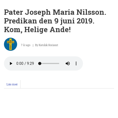
2019
Pater Joseph Maria Nilsson.
Predikan den 9 juni 2019.
Kom, Helige Ande!
7 år ago
By
Katolsk Horisont
Läs mer
om
Pater
Joseph
Maria
Nilsson.
Paginering
Predikan
den
9