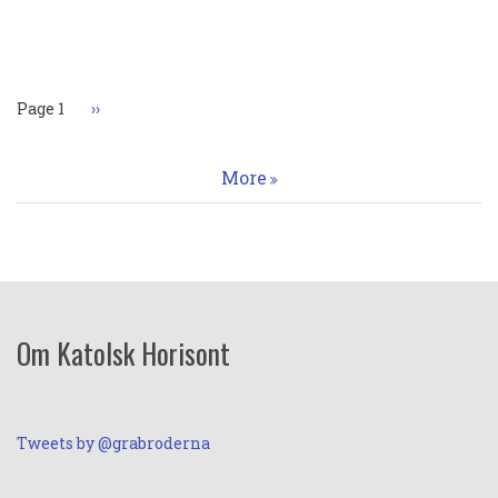
Paginering
Page 1
Nästa
››
sida
More
Om Katolsk Horisont
Tweets by @grabroderna