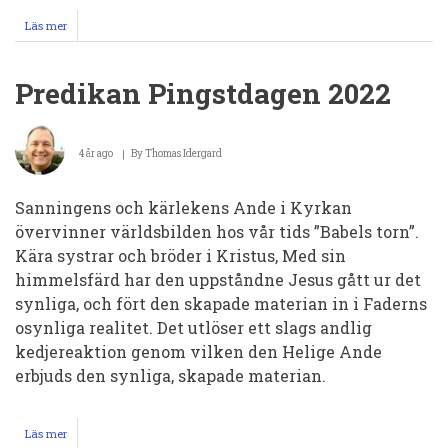
Läs mer
om
Predikan
Pingstdagen
2025
Predikan Pingstdagen 2022
4 år ago
By
Thomas Idergard
Sanningens och kärlekens Ande i Kyrkan
övervinner världsbilden hos vår tids ”Babels torn”.
Kära systrar och bröder i Kristus, Med sin
himmelsfärd har den uppståndne Jesus gått ur det
synliga, och fört den skapade materian in i Faderns
osynliga realitet. Det utlöser ett slags andlig
kedjereaktion genom vilken den Helige Ande
erbjuds den synliga, skapade materian.
Läs mer
om