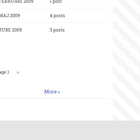
FEBRUARI 2009
1 post
MAJ 2009
4 posts
JUNI 2009
3 posts
aginering
age 1
Nästa
››
sida
More