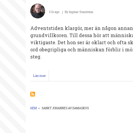
5 år ago
By
Ingmar Svanteson
Adventstiden klargör, mer än någon annan
grundvillkoren. Till dessa hör att människ
vikti­gaste. Det hon ser är oklart och ofta 
ord obegripliga och människan för­blir i mör
steg.
Läs mer
om
Kortpredikan
4
december
2020,
S.
Johannes
HEM
»
SANKT JOHANNES AV DAMASKUS
av
LÄNKSTIG
Damaskus,
präst
och
kyrkolärare