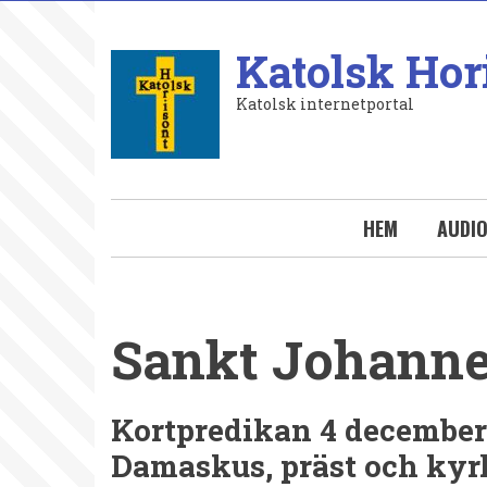
Hoppa
till
Katolsk Hor
huvudinnehåll
Katolsk internetportal
HEM
AUDI
Sankt Johann
Kortpredikan 4 december
Damaskus, präst och kyr