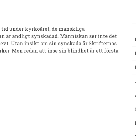
 tid under kyrkoåret, de mänskliga
an är andligt synskadad. Människan ser inte det
skevt. Utan insikt om sin synskada är Skrifternas
­ker. Men redan att inse sin blindhet är ett första