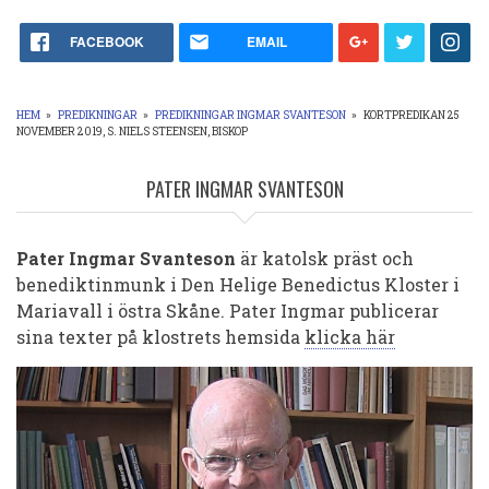
FACEBOOK
EMAIL
HEM
»
PREDIKNINGAR
»
PREDIKNINGAR INGMAR SVANTESON
»
KORTPREDIKAN 25
NOVEMBER 2019, S. NIELS STEENSEN, BISKOP
LÄNKSTIG
PATER INGMAR SVANTESON
Pater Ingmar Svanteson
är katolsk präst och
benediktinmunk i Den Helige Benedictus Kloster i
Mariavall i östra Skåne.
Pater Ingmar publicerar
sina texter på klostrets hemsida
klicka här