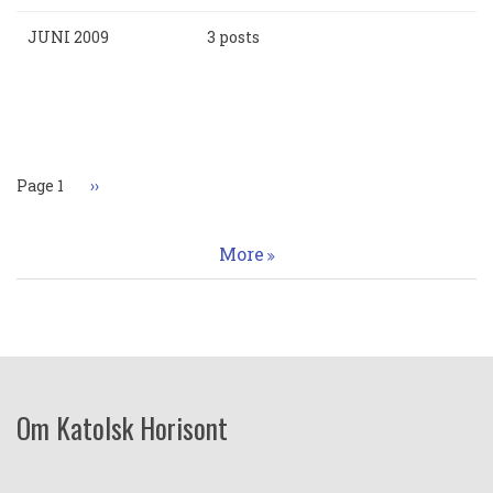
JUNI 2009
3 posts
Paginering
Page 1
Nästa
››
sida
More
Om Katolsk Horisont