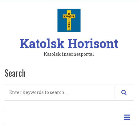
Hoppa
till
huvudinnehåll
Katolsk Horisont
Katolsk internetportal
Search
Search