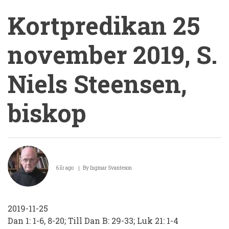
Kortpredikan 25
november 2019, S.
Niels Steensen,
biskop
Kortpredikan
25
6 år ago
By
Ingmar Svanteson
november
2019,
2019-11-25
S.
Dan 1: 1-6, 8-20; Till Dan B: 29-33; Luk 21: 1-4