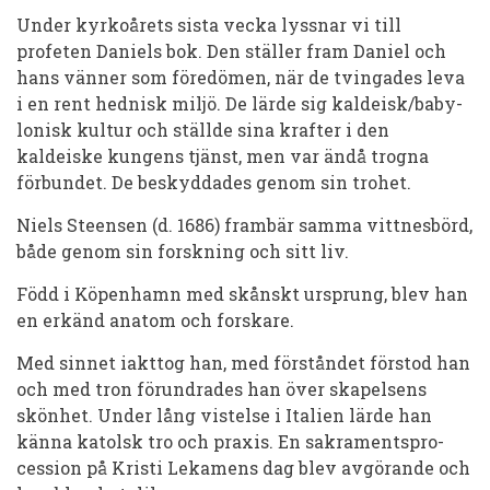
Niels
Under kyrkoårets sista vecka lyssnar vi till
Steensen,
profeten Daniels bok. Den ställer fram Daniel och
biskop
hans vänner som föredömen, när de tvingades leva
i en rent hednisk miljö. De lärde sig kaldeisk/baby­
lonisk kul­tur och ställde sina krafter i den
kaldeiske kungens tjänst, men var ändå trogna
förbundet. De beskyddades genom sin trohet.
Niels Steensen (d. 1686) frambär samma vittnesbörd,
både ge­nom sin forskning och sitt liv.
Född i Köpenhamn med skånskt ursprung, blev han
en erkänd anatom och forskare.
Med sinnet iakt­tog han, med förståndet för­stod han
och med tron för­un­drades han över skapelsens
skönhet. Under lång vistelse i Italien lärde han
känna katolsk tro och praxis. En sak­ramentspro­
cession på Kristi Lekamens dag blev av­gör­ande och