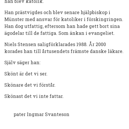
han blev kato­lik.
Han prästvigdes och blev senare hjälpbiskop i
Münster med ansvar för katoliker i för­skingringen.
Han dog utfattig, eftersom han hade gett bort si­na
ägodelar till de fattiga. Som änkan i evangeliet.
Niels Stensen saligförklarades 1988. År 2000
korades han till år­tusen­dets främste danske läkare.
Själv säger han:
Skönt är det vi ser.
Skönare det vi för­står.
Skönast det vi inte fattar.
pater Ingmar Svanteson