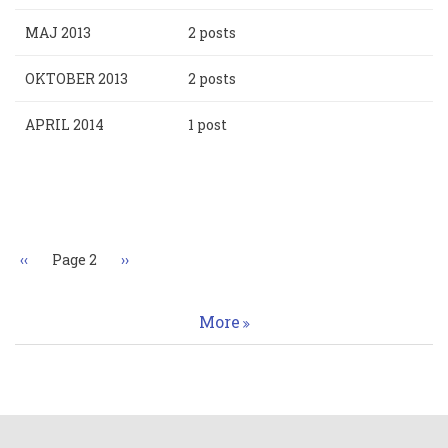
MAJ 2013
2 posts
OKTOBER 2013
2 posts
APRIL 2014
1 post
Paginering
Föregående
‹‹
Page 2
Nästa
››
sida
sida
More