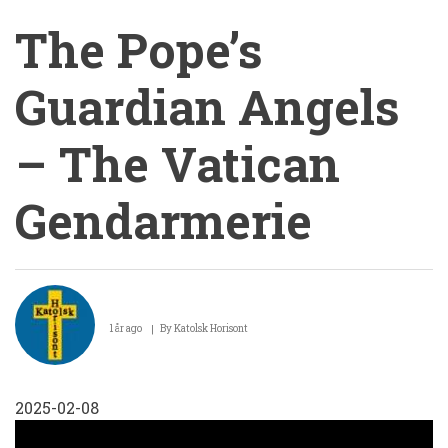
The Pope’s
Guardian Angels
– The Vatican
Gendarmerie
The
Pope’s
1 år ago
By
Katolsk Horisont
Guardian
Angels
2025-02-08
–