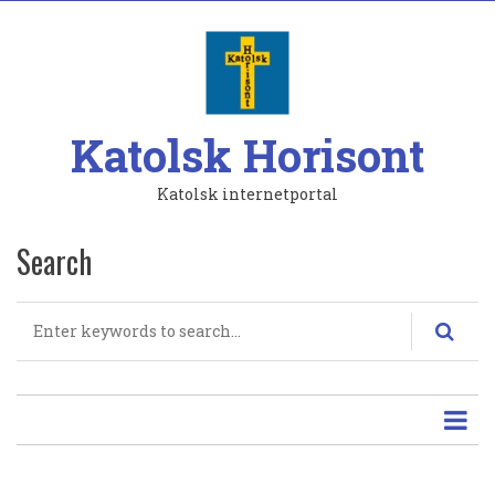
Hoppa
till
huvudinnehåll
Katolsk Horisont
Katolsk internetportal
Search
Search