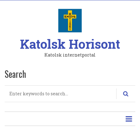
Hoppa
till
huvudinnehåll
Katolsk Horisont
Katolsk internetportal
Search
Search