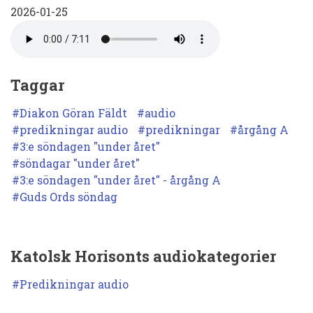
2026-01-25
den
25
januari
2026.
Taggar
3
Diakon Göran Fäldt
audio
söndagen
predikningar audio
predikningar
årgång A
3:e söndagen "under året"
under
söndagar "under året"
året
3:e söndagen "under året" - årgång A
Guds Ords söndag
Katolsk Horisonts audiokategorier
Predikningar audio