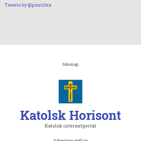
Tweets by @pontifex
Linki
Sitemap
Katolsk Horisont
Katolsk internetportal
Subfooter
Advertise with us