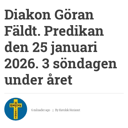
Diakon Göran
Fäldt. Predikan
den 25 januari
2026. 3 söndagen
under året
Diakon
Göran
6 månader ago
By
Katolsk Horisont
Fäldt.
Predikan