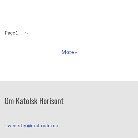
Paginering
Page 1
Nästa
››
sida
More
Om Katolsk Horisont
Tweets by @grabroderna