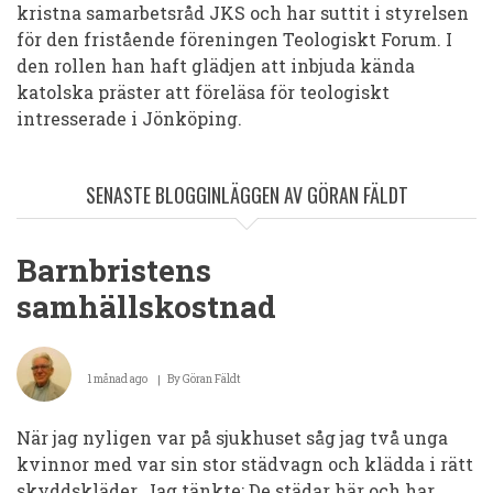
kristna samarbetsråd JKS och har suttit i styrelsen
för den fristående föreningen Teologiskt Forum. I
den rollen han haft glädjen att inbjuda kända
katolska präster att föreläsa för teologiskt
intresserade i Jönköping.
SENASTE BLOGGINLÄGGEN AV GÖRAN FÄLDT
Barnbristens
samhällskostnad
1 månad ago
By
Göran Fäldt
När jag nyligen var på sjukhuset såg jag två unga
kvinnor med var sin stor städvagn och klädda i rätt
skyddskläder. Jag tänkte: De städar här och har