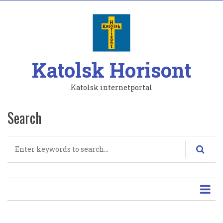
Hoppa
till
huvudinnehåll
Katolsk Horisont
Katolsk internetportal
Search
Search