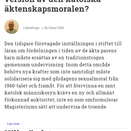
på
äktenskapsmoralen?
män?
1 månad ago
By
Göran Fäldt
Den tidigare försvagade inställningen i stiftet till
läran om fördelningen i tiden av de äkta parens
barn måste ersättas av en traditionstrogen
gemensam undervisning. Inom detta område
behövs nya krafter som inte samtidigt måste
solidarisera sig med gårdagens sexualmoral från
1960-talet och framåt. För att återvinna en sant
katolsk människosyn krävs en ny och allmänt
förkunnad auktoritet, inte en som omformulerar
Magisteriums sätt att undervisa de troende.
Läs mer
om
Vem