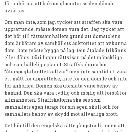
för anhöriga att bakom glasrutor se den dömde
avrättas.
Om man inte, som jag, tycker att straffen ska vara
upprättande, måste domen vara det. Jag tycker att
det hör till rättssamhällets grund att domstolens
dom är bärare av samhällets auktoritet att avkunna
dom. Dom måste bygga på lag. Den åtalade frikänns
eller döms. Däri ligger rättvisan på det mänskliga
och samhälleliga planet. Straffskalorna bör
”återspegla brottets allvar” men inte samtidigt vara
ett mått för upprättelse, inte för den dömde och inte
för anhöriga. Domen ska utesluta varje behov av
hämnd. Den ska vara tydlig och möjlig att förstå för
allmänheten. Straffskalorna ska ses som
samhällets egen terapi för sin egen skull och för
samhällets behov av skydd mot allvarliga brott.
Det hör till den engelska rättegångstraditionen att