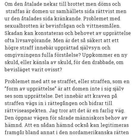
Om den åtalade nekar till brottet men döms och
straffas är domen ur samhällets sida rättvist men
ur den åtalades sida kränkande. Problemet med
sexualbrotten är bevisfrågan och vittnesmålen.
Skadan kan konstateras och behovet av upprättelse
ofta livsavgörande. Men är det så säkert att ett
högre straff innebär upprättad självsyn och
omgivningens fulla förståelse? Uppkommer en ny
skuld, eller känsla av skuld, för den drabbade, om
bevisläget varit ovisst?
Problemet med att se straffet, eller straffen, som en
”form av upprättelse” är att domen inte i sig själv
ses som upprättelse. Det innebär att kraven på
straffen vägs in i rättegången och bidrar till
rättviseaspekten. Jag tror att det är en farlig väg.
Den öppnar vägen för sårade människors behov av
hämnd. Att en sådan hämnd också kan legitimeras
framgår bland annat i den nordamerikanska rätten