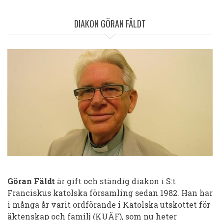
LÄNKSTIG
DIAKON GÖRAN FÄLDT
Göran Fäldt
är gift och ständig diakon i S:t
Franciskus katolska församling sedan 1982. Han har
i många år varit ordförande i Katolska utskottet för
äktenskap och familj (KUÄF), som nu heter