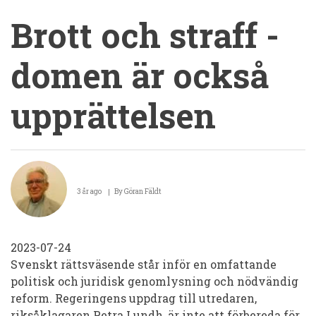
Brott och straff -
domen är också
upprättelsen
Brott
och
3 år ago
By
Göran Fäldt
straff
-
2023-07-24
domen
Svenskt rättsväsende står inför en omfattande
är
politisk och juridisk genomlysning och nödvändig
också
reform. Regeringens uppdrag till utredaren,
riksåklagaren Petra Lundh, är inte att förbereda för