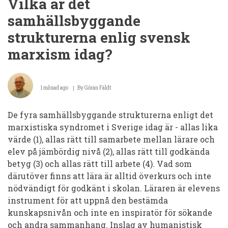
Vilka är det
ska
författa
samhällsbyggande
en
ny
strukturerna enlig svensk
version
av
marxism idag?
den
katolska
äktenskapsmoralen?
1 månad ago
By
Göran Fäldt
De fyra samhällsbyggande strukturerna enligt det
marxistiska syndromet i Sverige idag är - allas lika
värde (1), allas rätt till samarbete mellan lärare och
elev på jämbördig nivå (2), allas rätt till godkända
betyg (3) och allas rätt till arbete (4). Vad som
därutöver finns att lära är alltid överkurs och inte
nödvändigt för godkänt i skolan. Läraren är elevens
instrument för att uppnå den bestämda
kunskapsnivån och inte en inspiratör för sökande
och andra sammanhang. Inslag av humanistisk