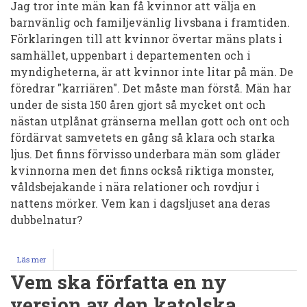
Jag tror inte män kan få kvinnor att välja en
barnvänlig och familjevänlig livsbana i framtiden.
Förklaringen till att kvinnor övertar mäns plats i
samhället, uppenbart i departementen och i
myndigheterna, är att kvinnor inte litar på män. De
föredrar "karriären". Det måste man förstå. Män har
under de sista 150 åren gjort så mycket ont och
nästan utplånat gränserna mellan gott och ont och
fördärvat samvetets en gång så klara och starka
ljus. Det finns förvisso underbara män som gläder
kvinnorna men det finns också riktiga monster,
våldsbejakande i nära relationer och rovdjur i
nattens mörker. Vem kan i dagsljuset ana deras
dubbelnatur?
Läs mer
om
Varför
Vem ska författa en ny
litar
inte
version av den katolska
kvinnor