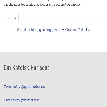
bildning betraktas som systemstörande.
Läs mer
om
Vilka
är
Se alla blogginläggen av Göran Fäldt
det
samhällsbyggande
strukturerna
enlig
svensk
marxism
idag?
Om Katolsk Horisont
Tweets by @grabroderna
Tweets by @pontifex