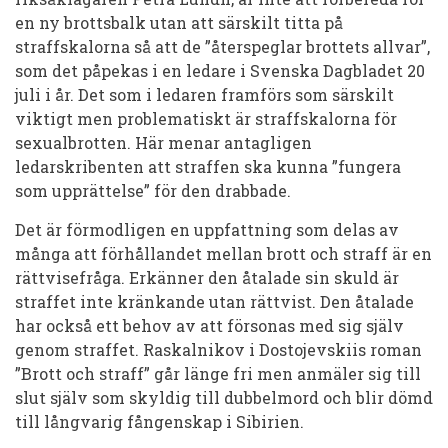
upprättelsen
en ny brottsbalk utan att särskilt titta på
straffskalorna så att de ”återspeglar brottets allvar”,
som det påpekas i en ledare i Svenska Dagbladet 20
juli i år. Det som i ledaren framförs som särskilt
viktigt men problematiskt är straffskalorna för
sexualbrotten. Här menar antagligen
ledarskribenten att straffen ska kunna ”fungera
som upprättelse” för den drabbade.
Det är förmodligen en uppfattning som delas av
många att förhållandet mellan brott och straff är en
rättvisefråga. Erkänner den åtalade sin skuld är
straffet inte kränkande utan rättvist. Den åtalade
har också ett behov av att försonas med sig själv
genom straffet. Raskalnikov i Dostojevskiis roman
”Brott och straff” går länge fri men anmäler sig till
slut själv som skyldig till dubbelmord och blir dömd
till långvarig fångenskap i Sibirien.