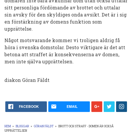
domaren inte bara avkunnar dom utan också uttalar
sitt personliga fördömande av brottet och uttalar
sin avsky för den skyldiges onda avsikt. Det är i sig
en förstärkning av domens funktion som
upprättelse.
Något motsvarande kommer vi troligen aldrig få
höra i svenska domstolar. Desto viktigare är det att
betona att straffet är konsekvenserna av domen,
men inte själva upprättelsen.
diakon Göran Fäldt
FACEBOOK
EMAIL
HEM
»
BLOGGAR
»
GÖRAN FÄLDT
»
BROTT OCH STRAFF - DOMEN ÄR OCKSÅ
UPPRÄTTELSEN