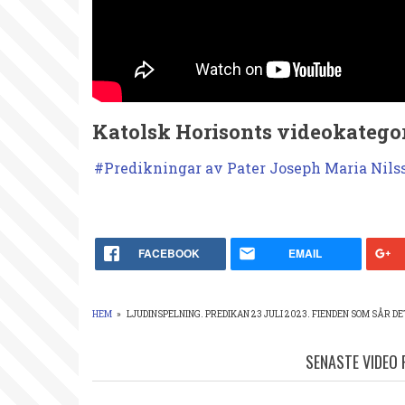
Katolsk Horisonts videokategor
Predikningar av Pater Joseph Maria Nils
FACEBOOK
EMAIL
HEM
»
LJUDINSPELNING. PREDIKAN 23 JULI 2023. FIENDEN SOM SÅR D
LÄNKSTIG
SENASTE VIDEO