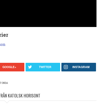
ier
son
GOOGLE+
TWITTER
INSTAGRAM
ET ONDA
 FRÅN KATOLSK HORISONT