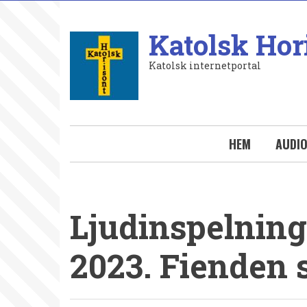
Hoppa
till
Katolsk Hor
huvudinnehåll
Katolsk internetportal
HEM
AUDI
Ljudinspelning.
2023. Fienden 