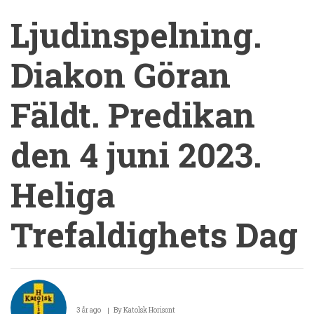
Ljudinspelning.
Diakon Göran
Fäldt. Predikan
den 4 juni 2023.
Heliga
Trefaldighets Dag
Ljudinspelning.
Diakon
3 år ago
By
Katolsk Horisont