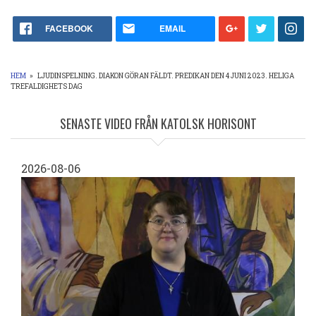
FACEBOOK
EMAIL
HEM
»
LJUDINSPELNING. DIAKON GÖRAN FÄLDT. PREDIKAN DEN 4 JUNI 2023. HELIGA
TREFALDIGHETS DAG
LÄNKSTIG
SENASTE VIDEO FRÅN KATOLSK HORISONT
2026-08-06