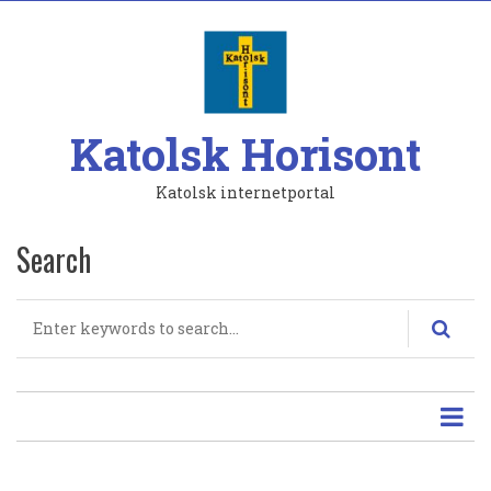
Hoppa
till
huvudinnehåll
Katolsk Horisont
Katolsk internetportal
Search
Search