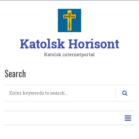
Hoppa
till
huvudinnehåll
Katolsk Horisont
Katolsk internetportal
Search
Search