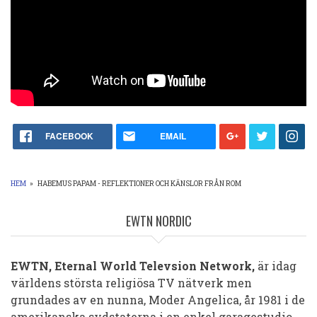
Rom
FACEBOOK
EMAIL
HEM
»
HABEMUS PAPAM - REFLEKTIONER OCH KÄNSLOR FRÅN ROM
LÄNKSTIG
EWTN NORDIC
EWTN, Eternal World Televsion Network,
är idag
världens största religiösa TV nätverk men
grundades av en nunna, Moder Angelica, år 1981 i de
amerikanska sydstaterna i en enkel garagestudio.