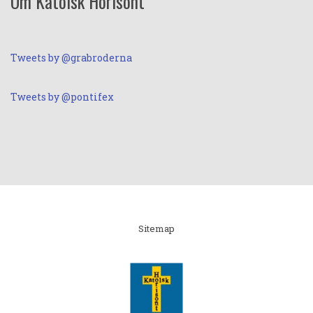
Om Katolsk Horisont
Tweets by @grabroderna
Tweets by @pontifex
Linki
Sitemap