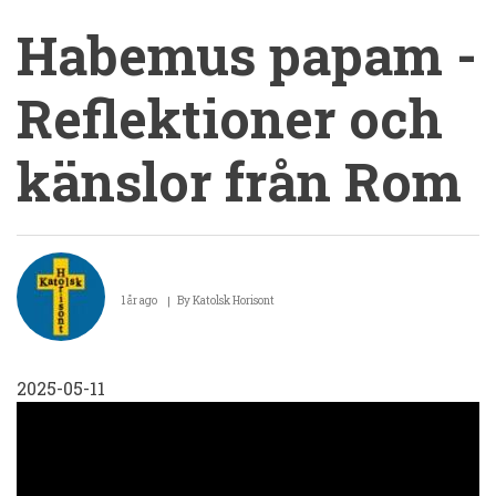
Habemus papam -
Reflektioner och
känslor från Rom
Habemus
papam
1 år ago
By
Katolsk Horisont
-
Reflektioner
2025-05-11
och
känslor
från