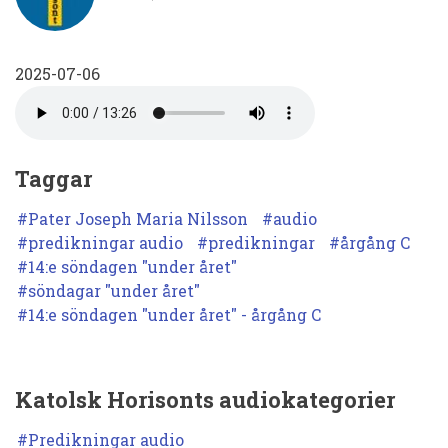
Maria
Nilsson.
2025-07-06
Predikan
den
6
juli
Taggar
2025.
Pater Joseph Maria Nilsson
audio
Vad
predikningar audio
predikningar
årgång C
14:e söndagen "under året"
är
söndagar "under året"
det
14:e söndagen "under året" - årgång C
som
gör
Katolsk Horisonts audiokategorier
oss
glada?
Predikningar audio