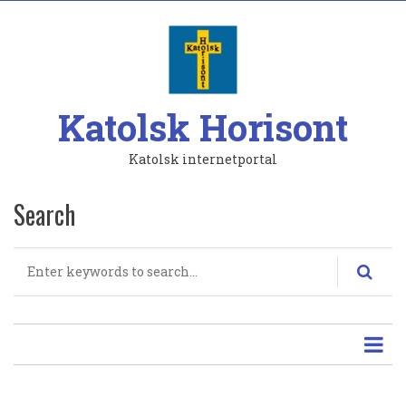
Hoppa
till
huvudinnehåll
Katolsk Horisont
Katolsk internetportal
Search
Search