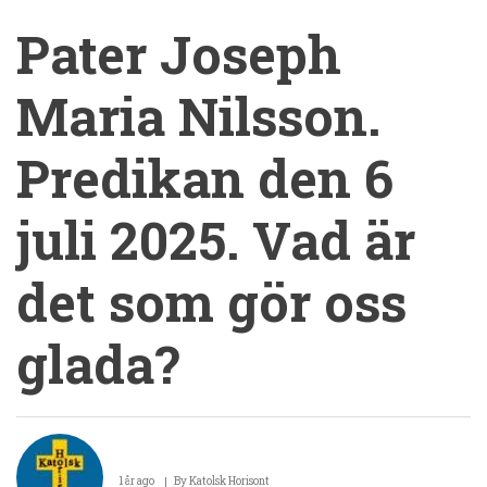
Pater Joseph
Maria Nilsson.
Predikan den 6
juli 2025. Vad är
det som gör oss
glada?
Pater
Joseph
1 år ago
By
Katolsk Horisont