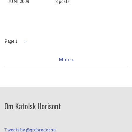
JUNI 2009
3 posts
Paginering
Page 1
Nästa
››
sida
More
Om Katolsk Horisont
Tweets by @grabroderna