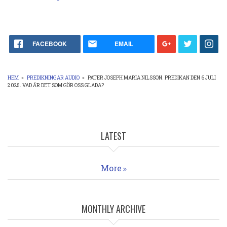
FACEBOOK
EMAIL
HEM
»
PREDIKNINGAR AUDIO
»
PATER JOSEPH MARIA NILSSON. PREDIKAN DEN 6 JULI
2025. VAD ÄR DET SOM GÖR OSS GLADA?
LÄNKSTIG
LATEST
More
MONTHLY ARCHIVE