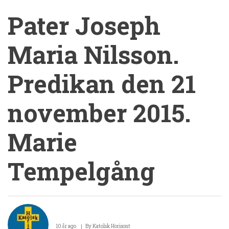
Pater Joseph
Maria Nilsson.
Predikan den 21
november 2015.
Marie
Tempelgång
Pater
Joseph
10 år ago
By
Katolsk Horisont