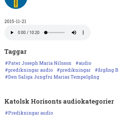
Maria
Nilsson.
2015-11-21
Predikan
den
21
november
Taggar
2015.
Pater Joseph Maria Nilsson
audio
Marie
predikningar audio
predikningar
årgång B
Den Saliga Jungfru Marias Tempelgång
Tempelgång
Katolsk Horisonts audiokategorier
Predikningar audio