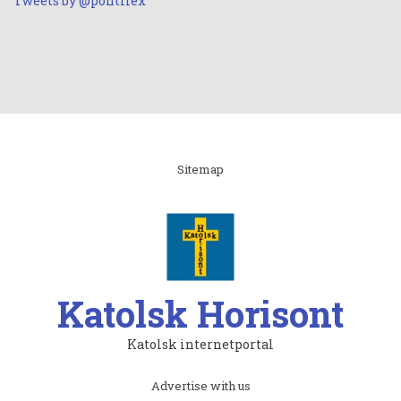
Tweets by @pontifex
Linki
Sitemap
Katolsk Horisont
Katolsk internetportal
Subfooter
Advertise with us