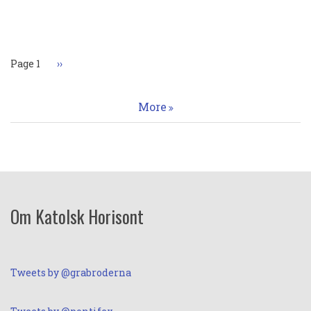
Paginering
Page 1
Nästa
››
sida
More
Om Katolsk Horisont
Tweets by @grabroderna