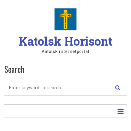
Hoppa
till
huvudinnehåll
Katolsk Horisont
Katolsk internetportal
Search
Search