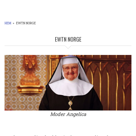
sida
sidan
HEM
»
EWTN NORGE
LÄNKSTIG
EWTN NORGE
Moder Angelica