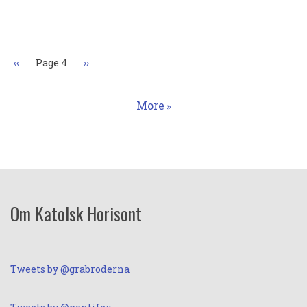
Paginering
Föregående
‹‹
Page 4
Nästa
››
sida
sida
More
Om Katolsk Horisont
Tweets by @grabroderna