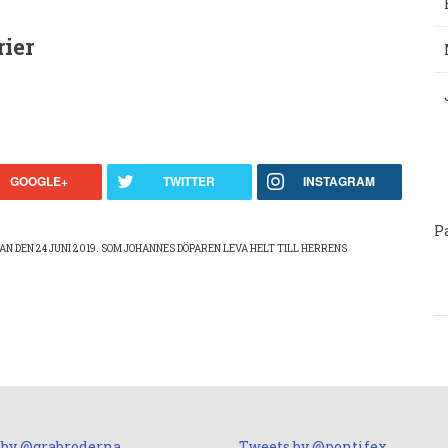
ier
P
GOOGLE+
TWITTER
INSTAGRAM
P
AN DEN 24 JUNI 2019. SOM JOHANNES DÖPAREN LEVA HELT TILL HERRENS
 by @grabroderna
Tweets by @pontifex