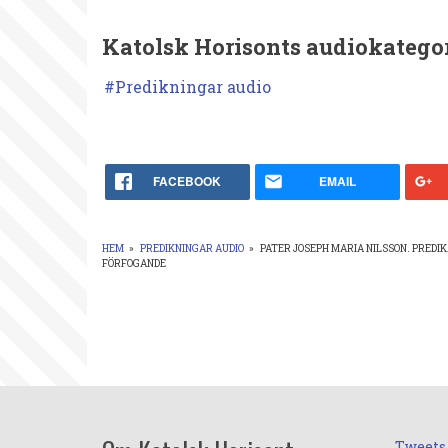
Döparen
Katolsk Horisonts audiokategor
leva
Predikningar audio
helt
till
Herrens
FACEBOOK
EMAIL
förfogande
HEM
»
PREDIKNINGAR AUDIO
»
PATER JOSEPH MARIA NILSSON. PREDIK
FÖRFOGANDE
LÄNKSTIG
Tweets