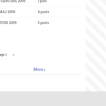
FEBRUARI 2009
1 post
MAJ 2009
4 posts
JUNI 2009
3 posts
aginering
age 1
Nästa
››
sida
More