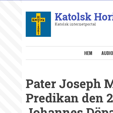
Hoppa
till
Katolsk Hor
huvudinnehåll
Katolsk internetportal
HEM
AUDI
Pater Joseph M
Predikan den 2
Johannes Döpar