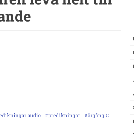
gande
edikningar audio
predikningar
årgång C