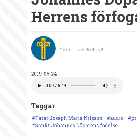
Herrens förfo
Pater
Joseph
7 år ago
By
Katolsk Horisont
Maria
Nilsson.
2019-06-24
Predikan
den
24
juni
Taggar
2019.
Pater Joseph Maria Nilsson
audio
pr
Som
Sankt Johannes Döparens födelse
Johannes