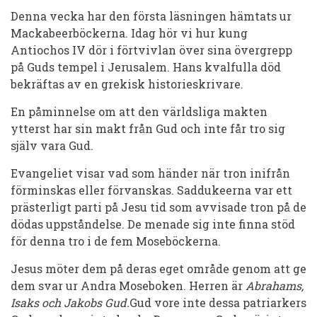
Niels
Denna vecka har den första läsningen hämtats ur
Stensen,
Mackabeerböckerna. Idag hör vi hur kung
biskop
Antiochos IV dör i förtvivlan över sina över­grepp
på Guds tem­pel i Jerusalem. Hans kvalfulla död
bekräftas av en gre­kisk historie­skriva­re.
En påminnelse om att den världsliga makten
ytterst har sin makt från Gud och inte får tro sig
själv vara Gud.
Evangeliet visar vad som händer när tron inifrån
förminskas eller för­van­skas. Saddu­keerna var ett
präster­ligt parti på Jesu tid som avvisa­de tron på de
dö­das upp­stån­del­se. De menade sig inte finna stöd
för denna tro i de fem Mose­böcker­na.
Jesus möter dem på deras eget område genom att ge
dem svar ur An­d­­ra Mo­se­boken. Herren är
Abrahams,
Isaks och Jakobs Gud.
Gud vore inte dessa patriarkers