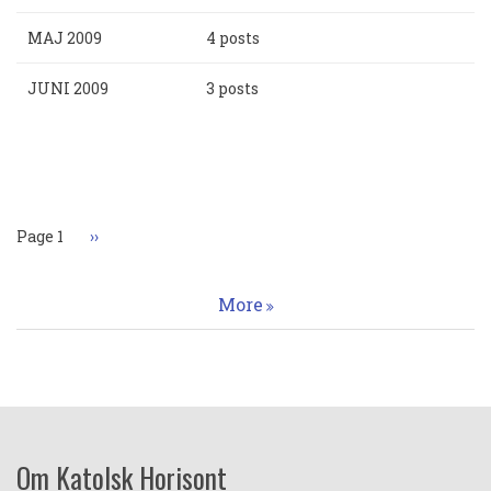
MAJ 2009
4 posts
JUNI 2009
3 posts
Paginering
Page 1
Nästa
››
sida
More
Om Katolsk Horisont