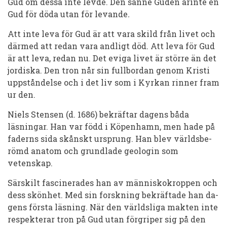
Gud om dessa inte levde. Den sanne Guden ärinte en
Gud för dö­da utan för levande
.
Att inte leva för Gud är att vara skild från livet och
därmed att redan va­ra and­ligt död. Att leva för Gud
är att leva, redan nu. Det eviga livet är större än det
jordiska. Den tron når sin full­bor­dan genom Kristi
uppståndelse och i det liv som i Kyr­kan rinner fram
ur den.
Niels Stensen (d. 1686) bekräftar dagens båda
läsningar. Han var född i Kö­pen­hamn, men hade på
faderns sida skånskt ur­sprung. Han blev världsbe­
römd anatom och grundlade geologin som
vetenskap.
Särskilt fas­cinerades han av män­niskokroppen och
dess skönhet. Med sin forskning bekräftade han da­
gens första läsning. När den världsliga makten inte
respekterar tron på Gud utan förgriper sig på den