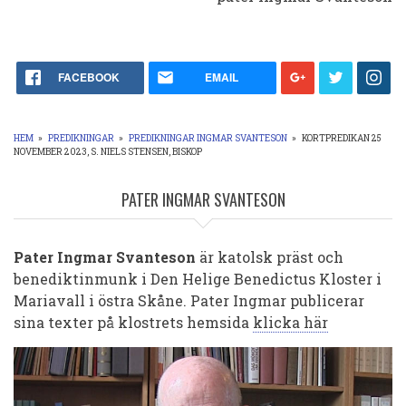
FACEBOOK
EMAIL
HEM
»
PREDIKNINGAR
»
PREDIKNINGAR INGMAR SVANTESON
»
KORTPREDIKAN 25
NOVEMBER 2023, S. NIELS STENSEN, BISKOP
LÄNKSTIG
PATER INGMAR SVANTESON
Pater Ingmar Svanteson
är katolsk präst och
benediktinmunk i Den Helige Benedictus Kloster i
Mariavall i östra Skåne.
Pater Ingmar publicerar
sina texter på klostrets hemsida
klicka här