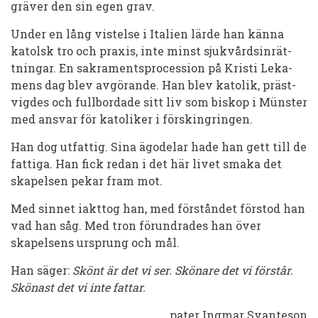
gräver den sin egen grav.
Under en lång vistelse i Italien lärde han känna
katolsk tro och praxis, inte minst sjukvårdsinrät­
tningar. En sak­ramentspro­ces­sion på Kristi Leka­
mens dag blev av­gör­ande. Han blev katolik, präst­
vig­des och fullbordade sitt liv som bis­kop i Mün­s­ter
med an­svar för katoliker i för­sking­ring­en.
Han dog utfattig. Si­na ägodelar hade han gett till de
fatti­ga. Han fick redan i det här livet smaka det
skapelsen pekar fram mot.
Med sinnet iakt­tog han, med förståndet för­stod han
vad han såg. Med tron för­un­drades han över
skapelsens ursprung och mål.
Han säger:
Skönt är det vi ser. Skönare det vi förstår.
Skönast det vi inte fattar.
pater Ingmar Svanteson