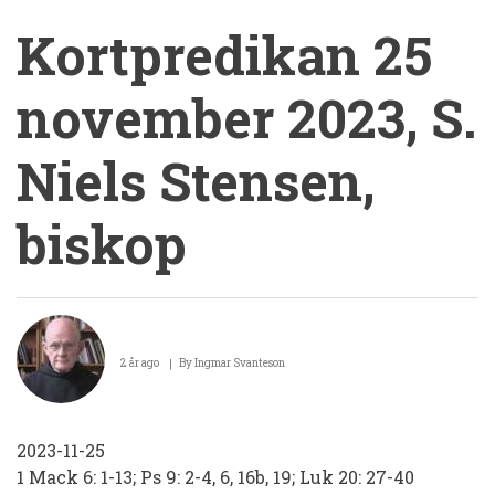
Kortpredikan 25
november 2023, S.
Niels Stensen,
biskop
Kortpredikan
25
2 år ago
By
Ingmar Svanteson
november
2023,
2023-11-25
S.
1 Mack 6: 1-13; Ps 9: 2-4, 6, 16b, 19; Luk 20: 27-40