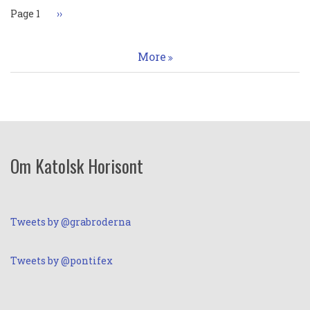
Page 1
Nästa
››
sida
More
Om Katolsk Horisont
Tweets by @grabroderna
Tweets by @pontifex