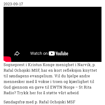
2023-09-17
i
det
alminnelige
kirkeår
|
Igjen
og
igjen
Sogneprest i Kristus Konge menighet i Narvik, p.
Rafal Ochojski MSF, har en kort refleksjon knyttet
til søndagens evangelium. Vil du hjelpe andre
mennesker med å vokse i troen og kjærlighet til
Gud gjennom en gave til EWTN Norge – St Rita
Radio? Trykk her for å støtte vårt arbeid
Søndagsfrø med p. Rafal Ochojski MSF