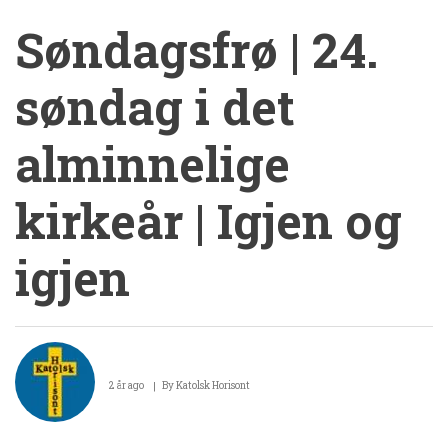
Søndagsfrø | 24.
søndag i det
alminnelige
kirkeår | Igjen og
igjen
Søndagsfrø
|
2 år ago
By
Katolsk Horisont
24.
søndag