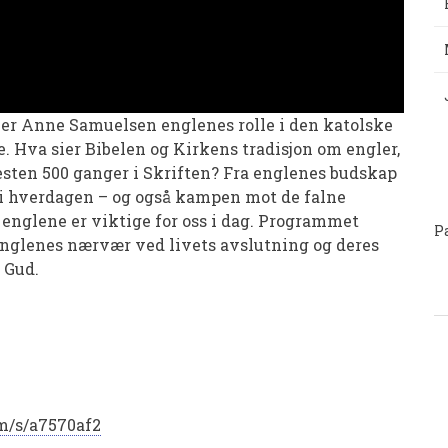
ker Anne Samuelsen englenes rolle i den katolske
 Hva sier Bibelen og Kirkens tradisjon om engler,
P
sten 500 ganger i Skriften? Fra englenes budskap
e i hverdagen – og også kampen mot de falne
 englene er viktige for oss i dag. Programmet
P
englenes nærvær ved livets avslutning og deres
 Gud.
fm/s/a7570af2