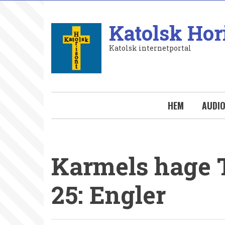
Hoppa
till
Katolsk Hor
huvudinnehåll
Katolsk internetportal
HEM
AUDI
Karmels hage 
25: Engler