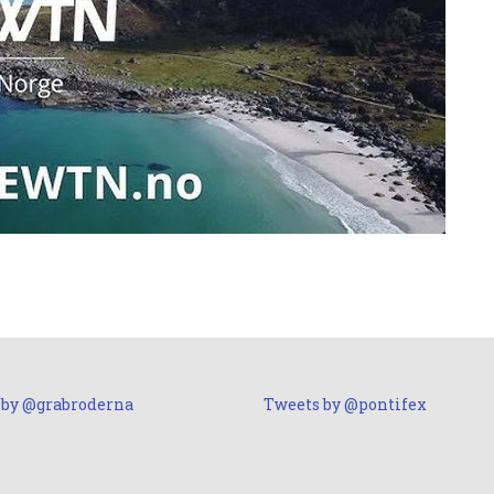
 by @grabroderna
Tweets by @pontifex