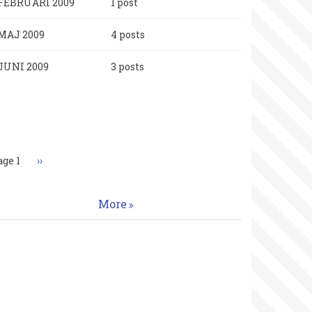
FEBRUARI 2009
1 post
MAJ 2009
4 posts
JUNI 2009
3 posts
aginering
age 1
Nästa
››
sida
More