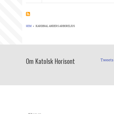
Kardinal
Anders
Arborelius.
Predikan
den
26
HEM
»
KARDINAL ANDERS ARBORELIUS
december
LÄNKSTIG
2018
Om Katolsk Horisont
Tweets