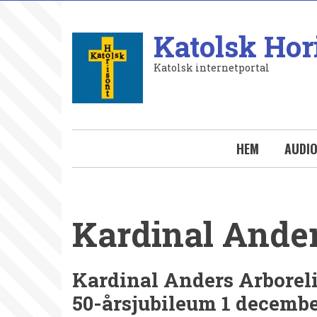
Hoppa
till
Katolsk Hor
huvudinnehåll
Katolsk internetportal
HEM
AUDI
Kardinal Ander
Kardinal Anders Arborel
50-årsjubileum 1 decembe