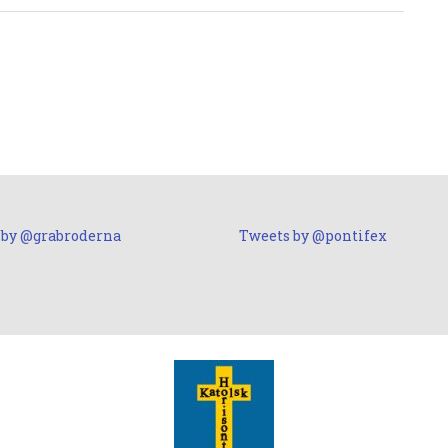
 by @grabroderna
Tweets by @pontifex
S