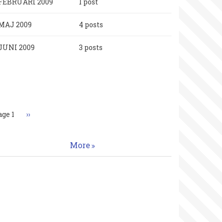
FEBRUARI 2009
1 post
MAJ 2009
4 posts
JUNI 2009
3 posts
aginering
age 1
Nästa
››
sida
More