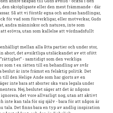
e den andre skapad till Guds avbild - också i den
, den skröpligaste eller den mest främmande - där
assar. Så att vi förstår egna och andras handlingar,
k för vad som förverkligar, eller motverkar, Guds
pat, andra människor och naturen, inte som
att erövra, utan som kallelse att vördnadsfullt
enhälligt mellan alla åtta partier och under stor,
in abort, det avsiktliga utsläckandet av ett ofött
 ”rättighet” - samtidigt som den verkliga
er som t ex rätten till en behandling av svår
beslut är inte främst en felaktig politik. Det
n till den Helige Ande som har gjorts av en
ger inte bara att aborter ska vara legala under
entera. Nej, beslutet säger att det är någons
t ignorera, det vore allvarligt nog, utan att aktivt
 inte kan tala för sig själv - bara för att någon är
u tala. Det finns bara en typ av andlig inspiration