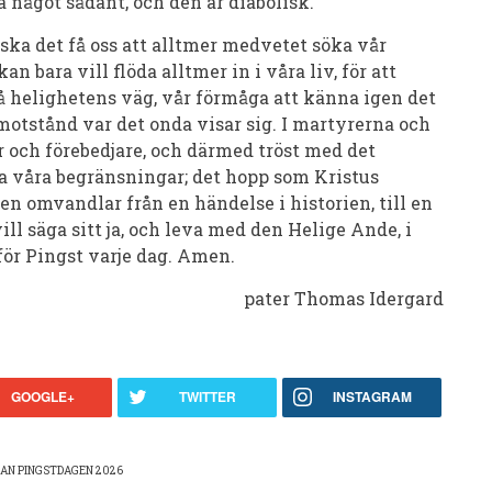
 något sådant, och den är diabolisk.
t ska det få oss att alltmer medvetet söka vår
n bara vill flöda alltmer in i våra liv, för att
 på helighetens väg, vår förmåga att känna igen det
 motstånd var det onda visar sig. I martyrerna och
 och förebedjare, och därmed tröst med det
la våra begränsningar; det hopp som Kristus
en omvandlar från en händelse i historien, till en
vill säga sitt ja, och leva med den Helige Ande, i
för Pingst varje dag. Amen.
pater Thomas Idergard
GOOGLE+
TWITTER
INSTAGRAM
KAN PINGSTDAGEN 2026