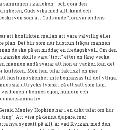
a sanningen i kärleken - och göra den
ligheten, Guds vilja med allt, känd och
m beskriven som att Guds ande ”förnyar jordens
r att konflikten mellan att vara välvillig eller
are plan. Det blir som när hustrun frågar mannen
t innan de ska på en middag en fredagskväll. Om den
 kanske skulle vara ”trött” efter en lång vecka
 men mannen ändå svarar att hon är vacker, kan det
ör kärleken. Men han talar faktiskt en mer
t hustruns skönhet inte begränsas till det ytliga,
nnes själ uttrycks fysiskt på ett sätt som han,
 – visdomen i hennes ögon, humorn och
s gemensamma liv.
Gerald Manley Hopkins har i en dikt talat om hur
a ting”. Att visa på denna djupare, mer
tta nya synsätt på allt, är vad Kyrkan, med den