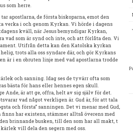
us som herre.
tar apostlarna, de första biskoparna, emot den
 ska verka i och genom Kyrkan. Vi hörde i dagens
skdagens kväll, när Jesus bemyndigar Kyrkan,
a vad som är synd och inte, och att förlåta den. Vi
krament. Utifrån detta kan den Katolska kyrkan
P
helig, trots alla oss syndare där, och gör Kyrkans
en är i en obruten linje med vad apostlarna trodde
P
rlek och sanning. Idag ses de tyvärr ofta som
as bästa för hans eller hennes egen skull.
Ande, är att ge, offra, helt av sig själv för det.
varar vad något verkligen är. Gud är, för att tala
sta och första” sanningen. Det vi menar med Gud,
om finns har existens, stämmer alltså överens med
 den brinnande busken, till den som har all makt, t
 kärlek vill dela den segern med oss.