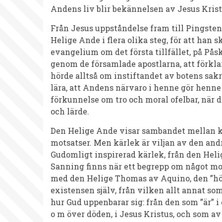
Andens liv blir bekännelsen av Jesus Krist
Från Jesus uppståndelse fram till Pingsten 
Helige Ande i flera olika steg, för att han
evangelium om det första tillfället, på På
genom de församlade apostlarna, att förklar
hörde alltså om instiftandet av botens sa
lära, att Andens närvaro i henne gör henne 
förkunnelse om tro och moral ofelbar, när d
och lärde.
Den Helige Ande visar sambandet mellan kä
motsatser. Men kärlek är viljan av den andr
Gudomligt inspirerad kärlek, från den Helige 
Sanning finns när ett begrepp om något mots
med den Helige Thomas av Aquino, den ”hög
existensen själv, från vilken allt annat s
hur Gud uppenbarar sig: från den som ”är” i
o m över döden, i Jesus Kristus, och som av