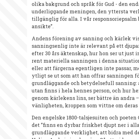
olika bakgrund och språk för Gud - den end
underliggande meningen, den yttersta verk
tillgänglig för alla. I vår responsoriepsal
ansikte”.
Andens förening av sanning och kärlek visa
sanningsenlig inte är relevant på ett djup
efter 30 års äktenskap, hur hon ser ut jus
rent materiella sanningen i denna situation
eller att färgerna egentligen inte passar,
ytligt se ut som att han offrar sanningen f
grundläggande och betydelsefull sanning: at
utan finns i hela hennes person, och hur he
genom kärlekens lins, ser bättre än andra
vänligheten, kroppen som vittne om dera
Den engelske 1800-talsjesuiten och poeten 
det ”finns en dyrbar friskhet djupt ner i all
grundläggande verklighet, att bidra med de