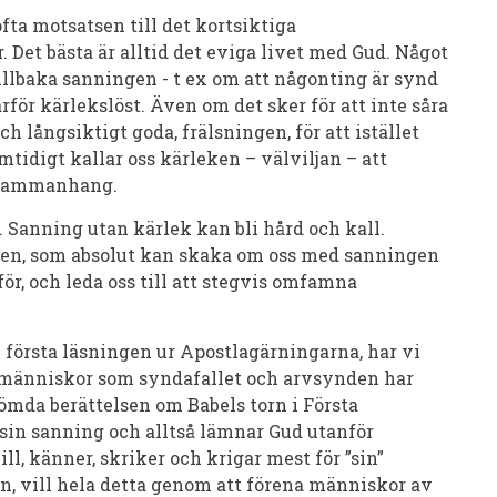
 ofta motsatsen till det kortsiktiga
. Det bästa är alltid det eviga livet med Gud. Något
a tillbaka sanningen - t ex om att någonting är synd
rför kärlekslöst. Även om det sker för att inte såra
och långsiktigt goda, frälsningen, för att istället
mtidigt kallar oss kärleken – välviljan – att
t sammanhang.
. Sanning utan kärlek kan bli hård och kall.
den, som absolut kan skaka om oss med sanningen
ör, och leda oss till att stegvis omfamna
 första läsningen ur Apostlagärningarna, har vi
n människor som syndafallet och arvsynden har
römda berättelsen om Babels torn i Första
 sin sanning och alltså lämnar Gud utanför
l, känner, skriker och krigar mest för ”sin”
n, vill hela detta genom att förena människor av