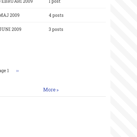
FEBRUARI 2009
1 post
MAJ 2009
4 posts
JUNI 2009
3 posts
aginering
age 1
Nästa
››
sida
More