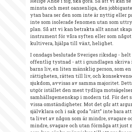
Helige Ande i sig, ska göra. Så att vi kan s
minsta och mest oansenliga, den jobbigaste
ytan bara ser den som inte är nyttig eller p
inte som isolerade fenomen utan som uttryc
plan. Så att vi kan betrakta allt annat ska
instrument för våra syften eller som något 
kultivera, hjälpa till växt, helighet.
I onsdags beslutade Sveriges riksdag - helt 
offentlig tystnad - att i grundlagen skriva 
barns liv, en liten mänsklig person, som en
rättigheten, rätten till liv, och konsekvens
sjukdom, avvisas av samma majoritet. Detta 
utgör istället den mest tydliga motsägelse
samhällsgemenskap i modern tid. För det sä
vissa omständigheter. Mot det går att argum
självklara och i sak goda ”rätt” inte bara at
ta livet av någon som är mindre, svagare och
mindre, svagare och utan förmåga att just n