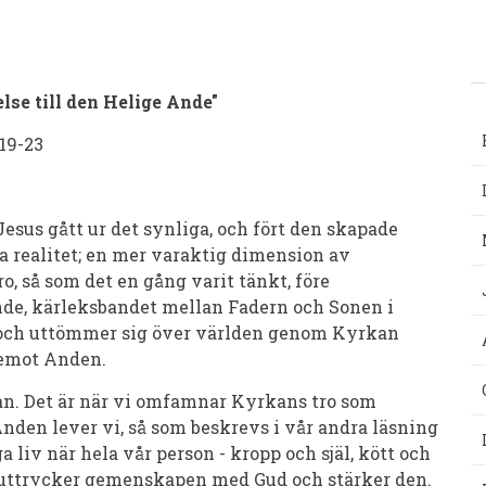
lse till den Helige Ande"
 19-23
sus gått ur det synliga, och fört den skapade
ga realitet; en mer varaktig dimension av
o, så som det en gång varit tänkt, före
Ande, kärleksbandet mellan Fadern och Sonen i
ar och uttömmer sig över världen genom Kyrkan
a emot Anden.
an. Det är när vi omfamnar Kyrkans tro som
Anden lever vi, så som beskrevs i vår andra läsning
a liv när hela vår person - kropp och själ, kött och
e uttrycker gemenskapen med Gud och stärker den.