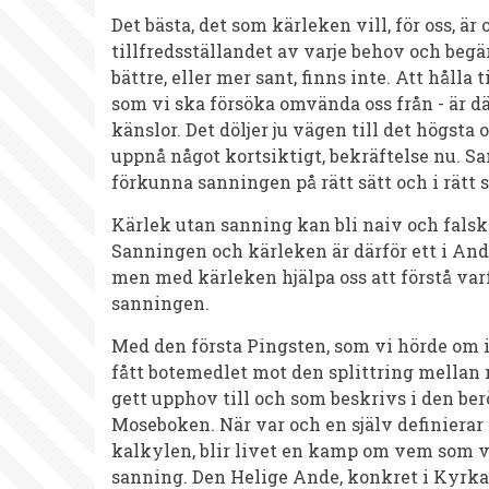
Det bästa, det som kärleken vill, för oss, är
tillfredsställandet av varje behov och begär
bättre, eller mer sant, finns inte. Att håll
som vi ska försöka omvända oss från - är dä
känslor. Det döljer ju vägen till det högsta 
uppnå något kortsiktigt, bekräftelse nu. Sa
förkunna sanningen på rätt sätt och i rät
Kärlek utan sanning kan bli naiv och falsk
Sanningen och kärleken är därför ett i An
men med kärleken hjälpa oss att förstå varf
sanningen.
Med den första Pingsten, som vi hörde om i
fått botemedlet mot den splittring mella
gett upphov till och som beskrivs i den be
Moseboken. När var och en själv definierar
kalkylen, blir livet en kamp om vem som vil
sanning. Den Helige Ande, konkret i Kyrka