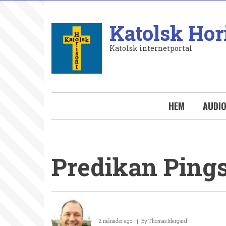
Hoppa
till
Katolsk Hor
huvudinnehåll
Katolsk internetportal
HEM
AUDI
Predikan Ping
Predikan
Pingstdagen
2 månader ago
By
Thomas Idergard