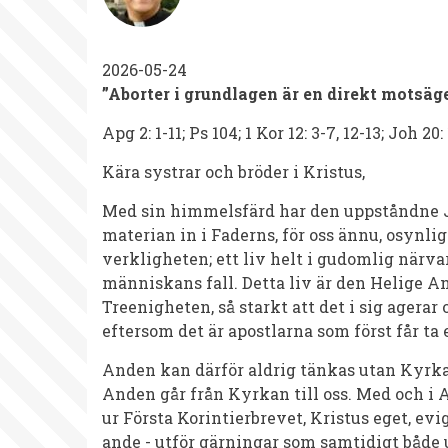
2026
2026-05-24
”Aborter i grundlagen är en direkt motsäge
Apg 2: 1-11; Ps 104; 1 Kor 12: 3-7, 12-13; Joh 20:
Kära systrar och bröder i Kristus,
Med sin himmelsfärd har den uppståndne Je
materian in i Faderns, för oss ännu, osynli
verkligheten; ett liv helt i gudomlig närvar
människans fall. Detta liv är den Helige 
Treenigheten, så starkt att det i sig ager
eftersom det är apostlarna som först får t
Anden kan därför aldrig tänkas utan Kyrk
Anden går från Kyrkan till oss. Med och i 
ur Första Korintierbrevet, Kristus eget, evig
ande - utför gärningar som samtidigt båd