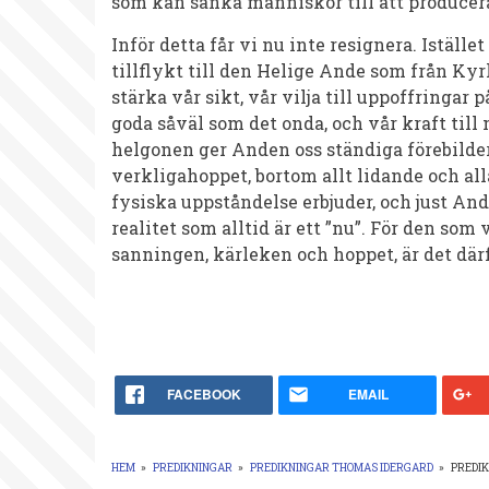
som kan sänka människor till att producera
Inför detta får vi nu inte resignera. Iställe
tillflykt till den Helige Ande som från Kyrka
stärka vår sikt, vår vilja till uppoffringar
goda såväl som det onda, och vår kraft till
helgonen ger Anden oss ständiga förebilder
verkligahoppet, bortom allt lidande och al
fysiska uppståndelse erbjuder, och just And
realitet som alltid är ett ”nu”. För den som 
sanningen, kärleken och hoppet, är det där
FACEBOOK
EMAIL
HEM
»
PREDIKNINGAR
»
PREDIKNINGAR THOMAS IDERGARD
»
PREDI