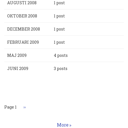
AUGUSTI 2008
1 post
OKTOBER 2008
1 post
DECEMBER 2008
1 post
FEBRUARI 2009
1 post
MAJ 2009
4 posts
JUNI 2009
3 posts
Paginering
Page 1
Nästa
››
sida
More