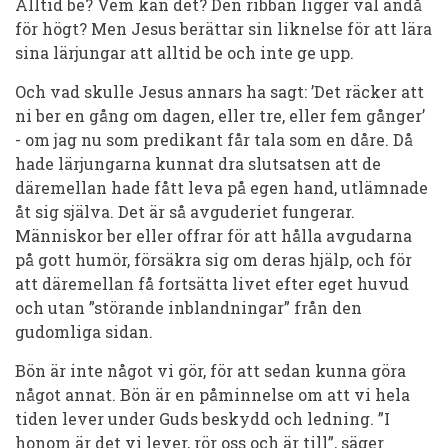
Alltid be? Vem kan det? Den ribban ligger väl ändå
för högt? Men Jesus berättar sin liknelse för att lära
sina lärjungar att alltid be och inte ge upp.
Och vad skulle Jesus annars ha sagt: ’Det räcker att
ni ber en gång om dagen, eller tre, eller fem gånger’
- om jag nu som predikant får tala som en dåre. Då
hade lärjungarna kunnat dra slutsatsen att de
däremellan hade fått leva på egen hand, utlämnade
åt sig själva. Det är så avguderiet fungerar.
Människor ber eller offrar för att hålla avgudarna
på gott humör, försäkra sig om deras hjälp, och för
att däremellan få fortsätta livet efter eget huvud
och utan ”störande inblandningar” från den
gudomliga sidan.
Bön är inte något vi gör, för att sedan kunna göra
något annat. Bön är en påminnelse om att vi hela
tiden lever under Guds beskydd och ledning. ”I
honom är det vi lever, rör oss och är till”, säger