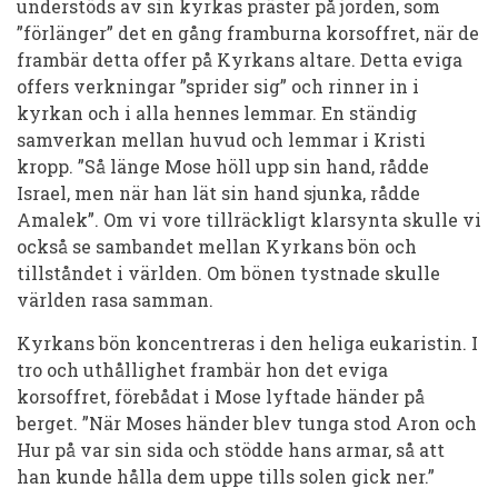
understöds av sin kyrkas präster på jorden, som
”förlänger” det en gång framburna korsoffret, när de
frambär detta offer på Kyrkans altare. Detta eviga
offers verkningar ”sprider sig” och rinner in i
kyrkan och i alla hennes lemmar. En ständig
samverkan mellan huvud och lemmar i Kristi
kropp. ”Så länge Mose höll upp sin hand, rådde
Israel, men när han lät sin hand sjunka, rådde
Amalek”. Om vi vore tillräckligt klarsynta skulle vi
också se sambandet mellan Kyrkans bön och
tillståndet i världen. Om bönen tystnade skulle
världen rasa samman.
Kyrkans bön koncentreras i den heliga eukaristin. I
tro och uthållighet frambär hon det eviga
korsoffret, förebådat i Mose lyftade händer på
berget. ”När Moses händer blev tunga stod Aron och
Hur på var sin sida och stödde hans armar, så att
han kunde hålla dem uppe tills solen gick ner.”