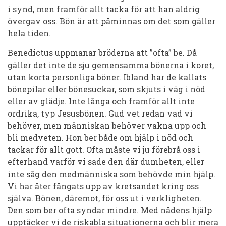
i synd, men framför allt tacka för att han aldrig
övergav oss. Bön är att påminnas om det som gäller
hela tiden.
Benedictus uppmanar bröderna att ”ofta” be. Då
gäller det inte de sju gemensamma bönerna i koret,
utan korta personliga böner. Ibland har de kallats
bönepilar eller bönesuckar, som skjuts i väg i nöd
eller av glädje. Inte långa och framför allt inte
ordrika, typ Jesusbönen. Gud vet redan vad vi
behöver, men människan behöver vakna upp och
bli medveten. Hon ber både om hjälp i nöd och
tackar för allt gott. Ofta måste vi ju förebrå oss i
efterhand varför vi sade den där dumheten, eller
inte såg den medmänniska som behövde min hjälp.
Vi har åter fångats upp av kretsandet kring oss
själva. Bönen, däremot, för oss ut i verkligheten.
Den som ber ofta syndar mindre. Med nådens hjälp
upptäcker vi de riskabla situationerna och blir mera