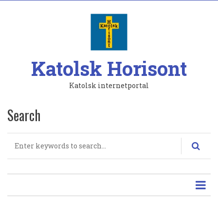
Hoppa
till
huvudinnehåll
Katolsk Horisont
Katolsk internetportal
Search
Search