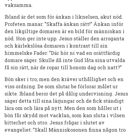
vaksamma.
Ibland är det som för änkan i liknelsen, akut nöd.
Profeten manar: ”Skaffa änkan rätt!” Änkan inför
den likgiltige domaren är en bild för människan i
nöd. Hon ger inte upp. Jesus ställer den arroganta
och kärlekslösa domaren i kontrast till sin
himmelske Fader: ”Där hör ni vad en orättfärdig
domare säger. Skulle då inte Gud låta sina utvalda
få sin rätt, när de ropar till honom dag och natt?”
Bön sker i tro, men den kräver uthållighet och en
viss ordning. De som slutar be förlorar målet ur
sikte. Ibland beror det på dålig undervisning. Jesus
säger detta till sina lärjungar och de fick ständigt
lära om och lära på nytt. Men den som håller ut i
bön får skydd mot vacklan, som kan sluta i vilsen
bitterhet och otro. Jesus frågar i slutet av
evangeliet: ”Skall Människosonen finna någon tro