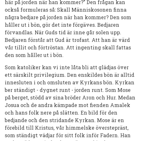
här på jorden när han kommer?” Den frågan kan
också formuleras så: Skall Människosonen finna
några bedjare på jorden när han kommer? Den som
håller ut i bön, gör det inte förgäves. Bedjaren
förvandlas. När Guds tid är inne går solen upp.
Bedjaren förstår att Gud är trofast. Att han är värd
vår tillit och förtröstan. Att ingenting skall fattas
den som håller ut i bön.
Som katoliker kan vi inte låta bli att glädjas över
ett särskilt privilegium. Den enskildes bön är alltid
innesluten i och omsluten av Kyrkans bön. Kyrkan
ber ständigt - dygnet runt - jorden runt. Som Mose
på berget, stödd av sina bröder Aron och Hur. Medan
Josua och de andra kämpade mot fienden Amalek
och hans folk nere på slätten. En bild för den
bedjande och den stridande Kyrkan. Mose är en
förebild till Kristus, vår himmelske överstepräst,
som ständigt vädjar för sitt folk inför Fadern. Han