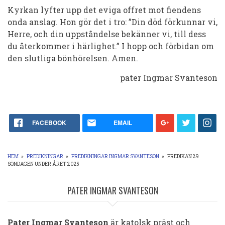
Kyrkan lyfter upp det eviga offret mot fiendens
onda anslag. Hon gör det i tro: ”Din död förkunnar vi,
Herre, och din uppståndelse bekänner vi, till dess
du återkommer i härlighet.” I hopp och förbidan om
den slutliga bönhörelsen. Amen.
pater Ingmar Svanteson
FACEBOOK
EMAIL
HEM
»
PREDIKNINGAR
»
PREDIKNINGAR INGMAR SVANTESON
»
PREDIKAN 29
SÖNDAGEN UNDER ÅRET 2025
LÄNKSTIG
PATER INGMAR SVANTESON
Pater Ingmar Svanteson
är katolsk präst och