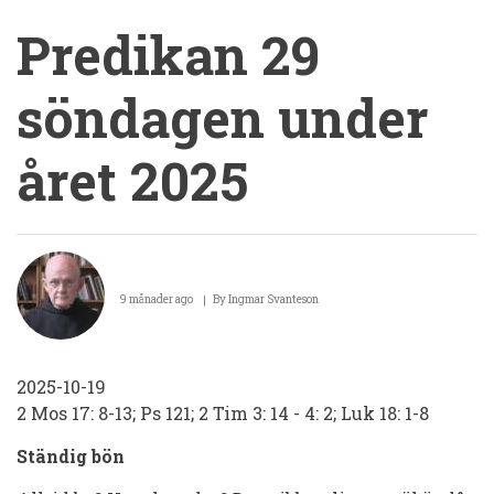
Predikan 29
söndagen under
året 2025
Predikan
29
9 månader ago
By
Ingmar Svanteson
söndagen
under
2025-10-19
året
2 Mos 17: 8-13; Ps 121; 2 Tim 3: 14 - 4: 2; Luk 18: 1-8
2025
Ständig bön