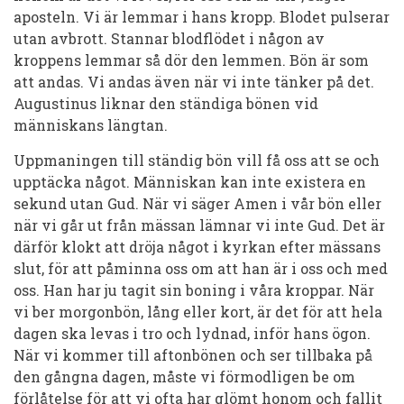
aposteln. Vi är lemmar i hans kropp. Blodet pulserar
utan avbrott. Stannar blodflödet i någon av
kroppens lemmar så dör den lemmen. Bön är som
att andas. Vi andas även när vi inte tänker på det.
Augustinus liknar den ständiga bönen vid
människans längtan.
Uppmaningen till ständig bön vill få oss att se och
upptäcka något. Människan kan inte existera en
sekund utan Gud. När vi säger Amen i vår bön eller
när vi går ut från mässan lämnar vi inte Gud. Det är
därför klokt att dröja något i kyrkan efter mässans
slut, för att påminna oss om att han är i oss och med
oss. Han har ju tagit sin boning i våra kroppar. När
vi ber morgonbön, lång eller kort, är det för att hela
dagen ska levas i tro och lydnad, inför hans ögon.
När vi kommer till aftonbönen och ser tillbaka på
den gångna dagen, måste vi förmodligen be om
förlåtelse för att vi ofta har glömt honom och fallit