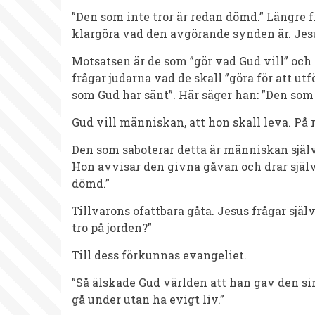
”Den som inte tror är redan dömd.” Längre 
klargöra vad den avgörande synden är. Jesus
Motsatsen är de som ”gör vad Gud vill” och 
frågar judarna vad de skall ”göra för att ut
som Gud har sänt”. Här säger han: ”Den som
Gud vill människan, att hon skall leva. På r
Den som saboterar detta är människan själv
Hon avvisar den givna gåvan och drar själv
dömd.”
Tillvarons ofattbara gåta. Jesus frågar sjä
tro på jorden?”
Till dess förkunnas evangeliet.
”Så älskade Gud världen att han gav den sin
gå under utan ha evigt liv.”