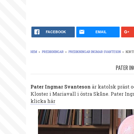
FACEBOOK
EMAIL
HEM
»
PREDIKNINGAR
»
PREDIKNINGAR INGMAR SVANTESON
»
KORTP
LÄNKSTIG
PATER I
Pater Ingmar Svanteson
är katolsk präst 
Kloster i Mariavall i östra Skåne.
Pater Ing
klicka här