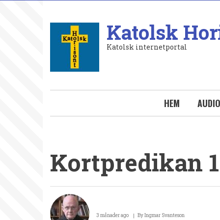
Hoppa
till
Katolsk Hor
huvudinnehåll
Katolsk internetportal
HEM
AUDI
Kortpredikan 1
Kortpredikan
15
3 månader ago
By
Ingmar Svanteson