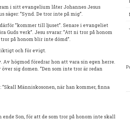
fram i sitt evangelium låter Johannes Jesus
 säger: ”Synd. De tror inte på mig”.
därför ”kommer till ljuset”. Senare i evangeliet
föra Guds verk”. Jesu svarar: ”Att ni tror på honom
 tror på honom blir inte dömd”.
P
iktigt och för evigt.
. Av högmod föredrar hon att vara sin egen herre.
P
 över sig domen. ”Den som inte tror är redan
lv: ”Skall Människosonen, när han kommer, finna
 ende Son, för att de som tror på honom inte skall