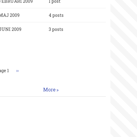
FEBRUARI 2009
1 post
MAJ 2009
4 posts
JUNI 2009
3 posts
aginering
age 1
Nästa
››
sida
More