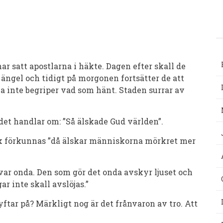
ar satt apostlarna i häkte. Dagen efter skall de
ängel och tidigt på morgonen fortsätter de att
a inte begriper vad som hänt. Staden surrar av
t handlar om: ”Så älskade Gud världen”.
ek förkunnas ”då älskar människorna mörkret mer
ar onda. Den som gör det onda avskyr ljuset och
ar inte skall avslöjas.”
ftar på? Märkligt nog är det frånvaron av tro. Att