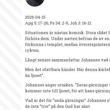
april
2026
2026-04-15
Apg 5: 17-26; Ps 34: 2-9; Joh 3: 16-21
Situationen är nästan komisk. Stora rådet h
förhöra dem. Under natten befrias de av en 
förkunna i templet, medan översteprästern
rykten.
Långt senare sammanfattar Johannes vad de
Men det ofattbara händer. När denna kärl
än ljuset”.
Johannes anger orsaken. ”Deras gärningar v
kommer inte till ljuset, för att hans gärning
Vad är det för ”onda gärningar” Johannes sy
de inte ”tror” på den Gud har sänt.