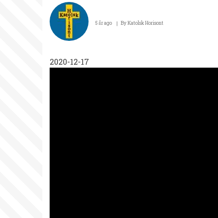
Tjejläger
i
5 år ago
By
Katolsk Horisont
Örkelljunga
6-
2020-12-17
8
november
2020