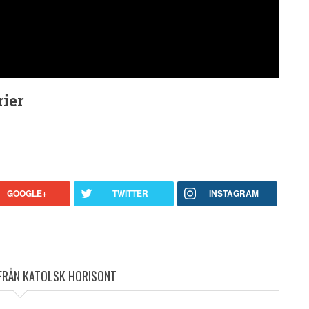
ier
GOOGLE+
TWITTER
INSTAGRAM
 FRÅN KATOLSK HORISONT