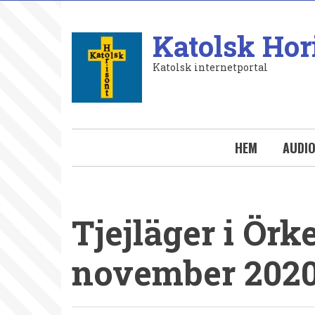
Hoppa
till
Katolsk Hor
huvudinnehåll
Katolsk internetportal
HEM
AUDI
Tjejläger i Örk
november 202