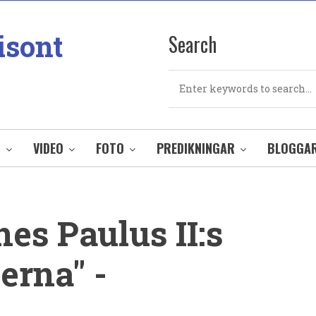
isont
Search
Search
O
VIDEO
FOTO
PREDIKNINGAR
BLOGGA
es Paulus II:s
jerna" -