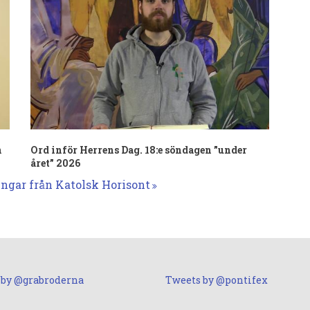
n
Ord inför Herrens Dag. 18:e söndagen ”under
året” 2026
ingar från Katolsk Horisont
 by @grabroderna
Tweets by @pontifex