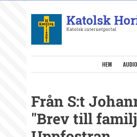
Hoppa
till
Katolsk Hor
huvudinnehåll
Katolsk internetportal
HEM
AUDI
Från S:t Johann
"Brev till famil
Uppfostran