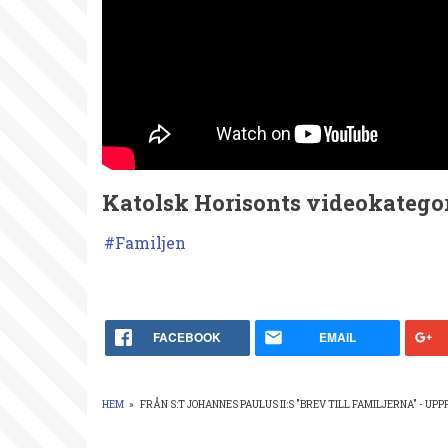
Katolsk Horisonts videokategor
Familjen
FACEBOOK
EMAIL
HEM
»
FRÅN S:T JOHANNES PAULUS II:S "BREV TILL FAMILJERNA" - UP
LÄNKSTIG