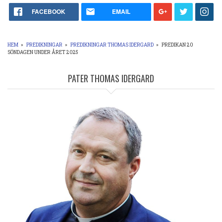
FACEBOOK
EMAIL
HEM
»
PREDIKNINGAR
»
PREDIKNINGAR THOMAS IDERGARD
»
PREDIKAN 20
SÖNDAGEN UNDER ÅRET 2025
LÄNKSTIG
PATER THOMAS IDERGARD