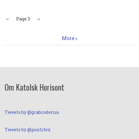
Föregående
‹‹
Page 3
Nästa
››
sida
sida
More
Om Katolsk Horisont
Tweets by @grabroderna
Tweets by @pontifex