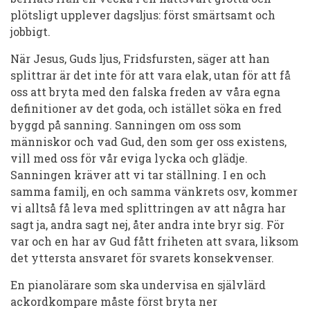
plötsligt upplever dagsljus: först smärtsamt och
jobbigt.
När Jesus, Guds ljus, Fridsfursten, säger att han
splittrar är det inte för att vara elak, utan för att få
oss att bryta med den falska freden av våra egna
definitioner av det goda, och istället söka en fred
byggd på sanning. Sanningen om oss som
människor och vad Gud, den som ger oss existens,
vill med oss för vår
eviga
lycka och glädje.
Sanningen kräver att vi tar ställning. I en och
samma familj, en och samma vänkrets osv, kommer
vi alltså få leva med splittringen av att några har
sagt ja, andra sagt nej, åter andra inte bryr sig. För
var och en har av Gud fått friheten att svara, liksom
det yttersta ansvaret för svarets konsekvenser.
En pianolärare som ska undervisa en självlärd
ackordkompare måste först bryta ner