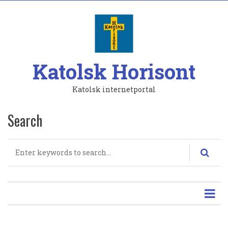
Hoppa
till
huvudinnehåll
Katolsk Horisont
Katolsk internetportal
Search
Search