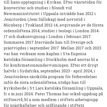
till hans upptagning i Kyrkan. Efter väntetiden för
konvertiter och studier i filosofi vid
Newmaninstitutet i Uppsala inträdde han 2012 i
Jesuitorden (Jesu Sällskap) med novistid i
Nürnberg i Tyskland 2012-14, avgivande av de första
ordenslöftena 2014, studier i teologi i London 2014-
17 och diakonvigning i London i februari 2017.
Sommaren 2017 återvände han till Sverige och
prästvigdes i september 2017. Mellan 2017 och 2023
var han verksam som kaplan i S:ta Eugenia
katolska församling i Stockholm med ansvar bl a
för konfirmationsundervisningen. Efter ett drygt
halvår i Sydafrika, september 2023 - april 2024, i
Jesuitordens särskilda program för förberedelser
inför de sista ordenslöftena, utsågs han till
kyrkoherde i S:t Lars katolska församling i Uppsala,
fr o m juni 2024. Pater Thomas har också uppdrag på
stiftsnivå, bl a som medlem i stiftets arbetsgrupp
för prästkallelser och ordförande i stiftets