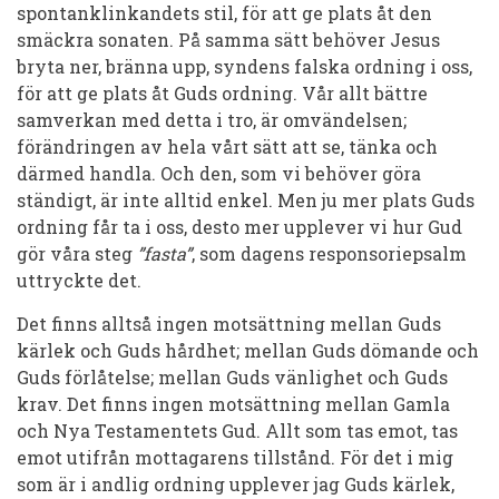
spontanklinkandets stil, för att ge plats åt den
smäckra sonaten. På samma sätt behöver Jesus
bryta ner, bränna upp, syndens falska ordning i oss,
för att ge plats åt Guds ordning. Vår allt bättre
samverkan med detta i tro, är omvändelsen;
förändringen av hela vårt sätt att se, tänka och
därmed handla. Och den, som vi behöver göra
ständigt, är inte alltid enkel. Men ju mer plats Guds
ordning får ta i oss, desto mer upplever vi hur Gud
gör våra steg
”fasta”
, som dagens responsoriepsalm
uttryckte det.
Det finns alltså ingen motsättning mellan Guds
kärlek och Guds hårdhet; mellan Guds dömande och
Guds förlåtelse; mellan Guds vänlighet och Guds
krav. Det finns ingen motsättning mellan Gamla
och Nya Testamentets Gud. Allt som tas emot, tas
emot utifrån mottagarens tillstånd. För det i mig
som är i andlig ordning upplever jag Guds kärlek,