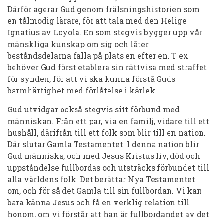
Därför agerar Gud genom frälsningshistorien som
en tålmodig lärare, för att tala med den Helige
Ignatius av Loyola. En som stegvis bygger upp vår
mänskliga kunskap om sig och låter
beståndsdelarna falla på plats en efter en. T ex
behöver Gud först etablera sin rättvisa med straffet
för synden, för att vi ska kunna förstå Guds
barmhärtighet med förlåtelse i kärlek.
Gud utvidgar också stegvis sitt förbund med
människan. Från ett par, via en familj, vidare till ett
hushåll, därifrån till ett folk som blir till en nation.
Där slutar Gamla Testamentet. I denna nation blir
Gud människa, och med Jesus Kristus liv, död och
uppståndelse fullbordas och utsträcks förbundet till
alla världens folk. Det berättar Nya Testamentet
om, och för så det Gamla till sin fullbordan. Vi kan
bara känna Jesus och få en verklig relation till
honom, om vi förstår att han är fullbordandet av det