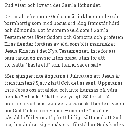
Gud visar och lovar i det Gamla förbundet.
Det är alltså samme Gud som är inkluderande och
barmhärtig som med Jesus ord idag framstår hård
och dömande. Det är samme Gud som i Gamla
Testamentet låter Sodom och Gomorra och profeten
Elias fiender förtäras av eld, som blir människa i
Jesus Kristus i det Nya Testamentet. Inte för att
bara tända en mysig liten brasa, utan för att
fortsätta ”kasta eld” som han ju säger själv.
Men sjunger inte änglarna i Julnatten att Jesus är
fridsfursten? Självklart! Och det är sant. Uppmanar
inte Jesus oss att
älska
, och inte hämnas på, våra
fiender? Absolut! Helt otvetydigt. Så för att få
ordning i vad som kan verka vara skiftande utsagor
om Gud Fadern och Sonen – och inte ”lösa” det
påstådda ”dilemmat” på ett billigt sätt med att Gud
nog har ändrat sig – måste vi förstå hur Guds kärlek