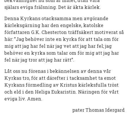
bekvämlighet
nu
som är målet, utan våra
själars
eviga
frälsning.
Det
är äkta kärlek.
Denna Kyrkans otacksamma men avgörande
kärleksgärning har den engelske, katolske
författaren G.K. Chesterton träffsäkert motiverat så
här: ”Jag behöver inte en kyrka för att tala om för
mig att jag har fel när jag vet att jag har fel; jag
behöver en kyrka som talar om för mig att jag har
fel när jag tror att jag har rätt”.
Låt oss nu förenas i bekännelsen av denna vår
Kyrkas tro, för att därefter i tacksamhet ta emot
Kyrkans förmedling av Kristus kärleksfulla tröst
och eld i den Heliga Eukaristin.
Näringen för vårt
eviga liv. Amen.
pater Thomas Idergard