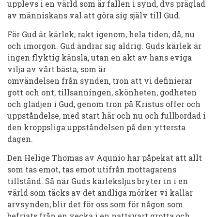
upplevs i en värld som är fallen i synd, dvs präglad
av människans val att göra sig själv till Gud.
För Gud
är
kärlek; rakt igenom, hela tiden; då, nu
och imorgon. Gud ändrar sig aldrig. Guds kärlek är
ingen flyktig känsla, utan en akt av hans eviga
vilja av vårt bästa, som är
omvändelsen
från
synden, tron att
vi
definierar
gott och ont,
till
sanningen, skönheten, godheten
och glädjen i Gud, genom tron på Kristus offer och
uppståndelse, med start här och nu och fullbordad i
den kroppsliga uppståndelsen på den yttersta
dagen.
Den Helige Thomas av Aqunio har påpekat att allt
som tas emot, tas emot utifrån mottagarens
tillstånd. Så när Guds kärleksljus bryter in i en
värld som täcks av det andliga mörker vi kallar
arvsynden, blir det för oss som för någon som
befriats från en vecka i en nattsvart grotta och