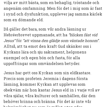
vilja av mitt bästa, som en behaglig, tröstande och
angenäm omfamning. Men för det i mig som är fast
i synd och dysfunktion, upplever jag samma kärlek
som en dömande eld.
Då gäller det bara, som vår andra läsning ur
Hebréerbrevet uppmanade, att ha
”blicken fäst vid
Jesus”
för
”att vinna den glädje som väntade honom”
.
Alltså, att ta emot den kraft Gud skänker oss i
Kyrkans lära och sju sakrament, helgonens
exempel och egen bön och fasta, för alla
uppoffringar som omvändelsen betyder.
Jesus har gett oss Kyrkan som sin eldkastare.
Precis som profeten Jeremia i dagens första
läsning, kommer Kyrkan att upplevas som
obekväm när hon kastar Jesus eld in i varje vrå av
våra själar, våra kulturer och samhällen, där den
behöver brinna och bränna. För det är inte vår