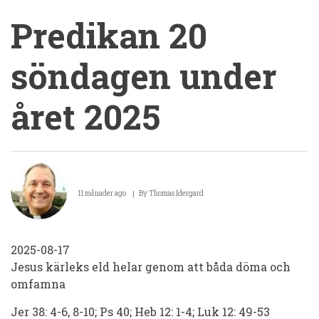
Predikan 20
söndagen under
året 2025
Predikan
20
11 månader ago
By
Thomas Idergard
söndagen
under
2025-08-17
året
Jesus kärleks eld helar genom att båda döma och
2025
omfamna
Jer 38: 4-6, 8-10; Ps 40; Heb 12: 1-4; Luk 12: 49-53