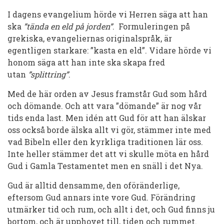
I dagens evangelium hörde vi Herren säga att han
ska
”tända en eld på jorden”
. Formuleringen på
grekiska, evangeliernas originalspråk, är
egentligen starkare: ”
kasta
en eld”. Vidare hörde vi
honom säga att han inte ska skapa fred
utan
”splittring”
.
Med de här orden av Jesus framstår Gud som hård
och dömande. Och att vara ”dömande” är nog vår
tids enda last. Men idén att Gud för att han älskar
oss också borde älska allt vi
gör
, stämmer inte med
vad Bibeln eller den kyrkliga traditionen lär oss.
Inte heller stämmer det att vi skulle möta en hård
Gud i Gamla Testamentet men en snäll i det Nya.
Gud
är
alltid densamme, den oföränderlige,
eftersom Gud annars inte vore Gud. Förändring
utmärker tid och rum, och allt i det, och Gud finns ju
bortom, och är upphovet till, tiden och rummet.